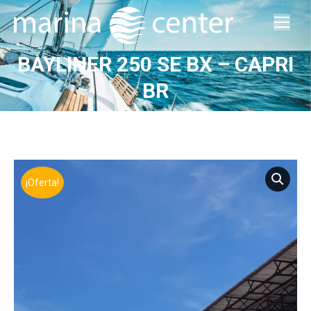
BAYLINER 250 SE BX – CAPRI
Estás aquí:
BR
¡Oferta!