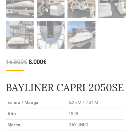
El
El
16.500
€
8.000
€
precio
precio
original
actual
BAYLINER CAPRI 2050SE
era:
es:
16.500€.
8.000€.
Eslora / Manga:
6,25 M / 2,34 M
Año:
1998
Marca:
BAYLINER