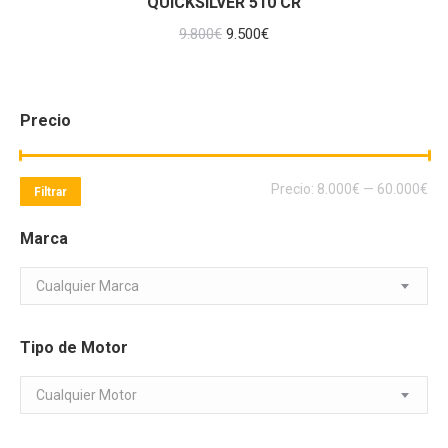
QUICKSILVER 510 CR
El
El
9.800
€
9.500
€
precio
precio
original
actual
era:
es:
Precio
9.800€.
9.500€.
Pre
Pre
Precio:
8.000€
—
60.000€
Filtrar
mí
má
Marca
Cualquier Marca
Tipo de Motor
Cualquier Motor