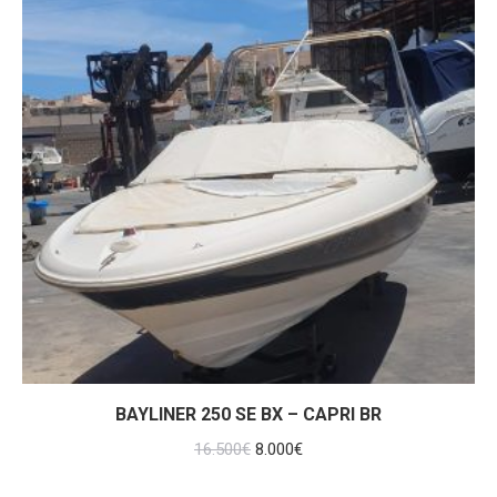
BAYLINER 250 SE BX – CAPRI BR
El
El
16.500
€
8.000
€
precio
precio