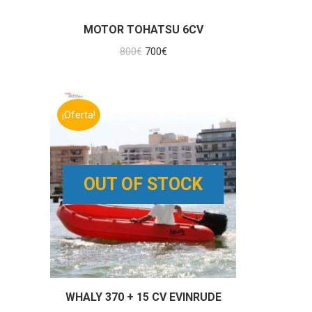
MOTOR TOHATSU 6CV
El
El
800
€
700
€
precio
precio
original
actual
era:
es:
¡Oferta!
800€.
700€.
OUT OF STOCK
WHALY 370 + 15 CV EVINRUDE