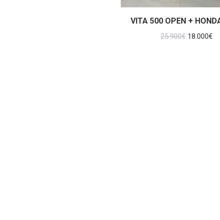
era:
es:
36.000€.
26.000€.
VITA 500 OPEN + HOND
El
El
25.900
€
18.000
€
precio
pr
original
ac
era:
es
25.900€.
18