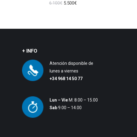
El
El
6.100
€
5.500
€
precio
precio
original
actual
era:
es:
6.100€.
5.500€.
+ INFO
Atención disponible de
lunes a viernes
+34 968 14 50 77
Lun – Vie
M: 8.00 – 15.00
Sab
9.00 – 14.00