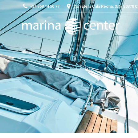
+34 968 14 50 77
Carretera Cala Reona, S/N, 30370 