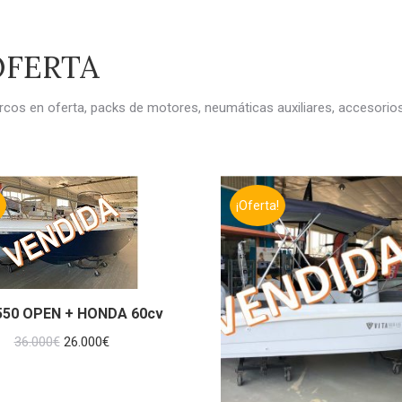
OFERTA
rcos en oferta, packs de motores, neumáticas auxiliares, accesorios
¡Oferta!
550 OPEN + HONDA 60cv
El
El
36.000
€
26.000
€
precio
precio
original
actual