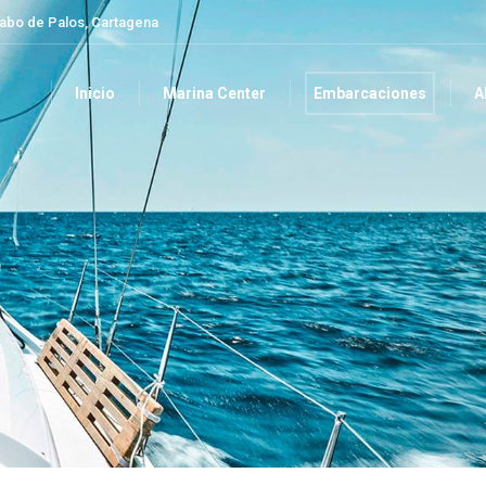
Cabo de Palos, Cartagena
Inicio
Marina Center
Embarcaciones
A
Inicio
Marina Center
Embarcaciones
A