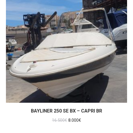
BAYLINER 250 SE BX – CAPRI BR
El
El
16.500
€
8.000
€
precio
precio