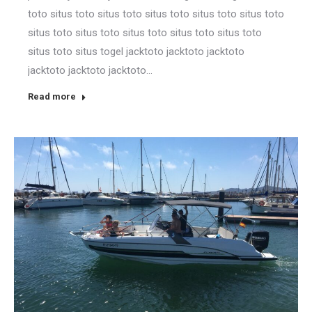
toto situs toto situs toto situs toto situs toto situs toto
situs toto situs toto situs toto situs toto situs toto
situs toto situs togel jacktoto jacktoto jacktoto
jacktoto jacktoto jacktoto…
Read more