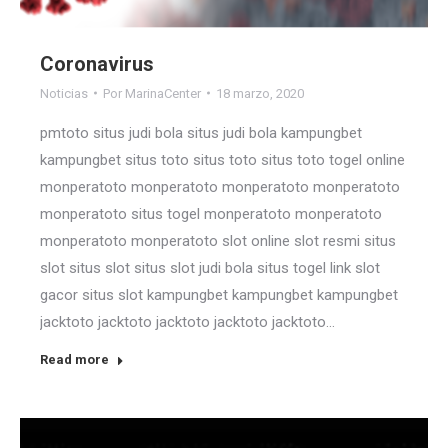
Coronavirus
Noticias
Por
MarinaCenter
18 marzo, 2020
pmtoto situs judi bola situs judi bola kampungbet
kampungbet situs toto situs toto situs toto togel online
monperatoto monperatoto monperatoto monperatoto
monperatoto situs togel monperatoto monperatoto
monperatoto monperatoto slot online slot resmi situs
slot situs slot situs slot judi bola situs togel link slot
gacor situs slot kampungbet kampungbet kampungbet
jacktoto jacktoto jacktoto jacktoto jacktoto…
Read more