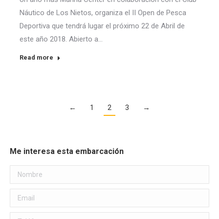
Náutico de Los Nietos, organiza el II Open de Pesca
Deportiva que tendrá lugar el próximo 22 de Abril de
este año 2018. Abierto a…
Read more
←
1
2
3
→
Me interesa esta embarcación