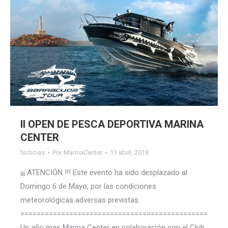
II OPEN DE PESCA DEPORTIVA MARINA
CENTER
Noticias
Por
MarinaCenter
11 abril, 2018
¡¡¡ ATENCIÓN !!! Este evento ha sido desplazado al
Domingo 6 de Mayo, por las condiciones
meteorológicas adversas previstas.
===================================================
Un año mas Marina Center en colaboración con el Club