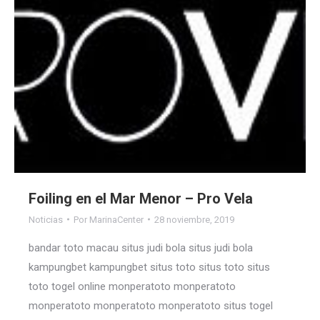
Foiling en el Mar Menor – Pro Vela
Noticias
Por
MarinaCenter
28 noviembre, 2019
bandar toto macau situs judi bola situs judi bola
kampungbet kampungbet situs toto situs toto situs
toto togel online monperatoto monperatoto
monperatoto monperatoto monperatoto situs togel