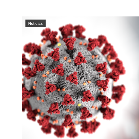
Noticias