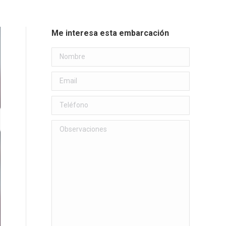
Me interesa esta embarcación