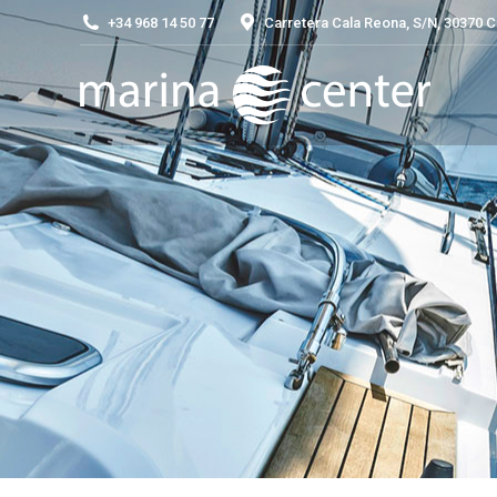
+34 968 14 50 77
Carretera Cala Reona, S/N, 30370 