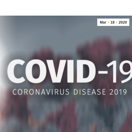
Mar
18
2020