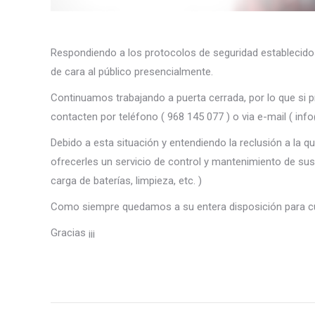
Respondiendo a los protocolos de seguridad establecidos
de cara al público presencialmente.
Continuamos trabajando a puerta cerrada, por lo que si 
contacten por teléfono ( 968 145 077 ) o via e-mail ( in
Debido a esta situación y entendiendo la reclusión a la
ofrecerles un servicio de control y mantenimiento de su
carga de baterías, limpieza, etc. )
Como siempre quedamos a su entera disposición para cu
Gracias ¡¡¡