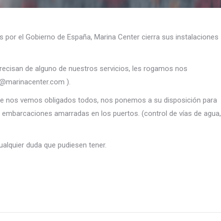
 por el Gobierno de España, Marina Center cierra sus instalaciones
precisan de alguno de nuestros servicios, les rogamos nos
fo@marinacenter.com ).
 que nos vemos obligados todos, nos ponemos a su disposición para
s embarcaciones amarradas en los puertos. (control de vías de agua,
alquier duda que pudiesen tener.