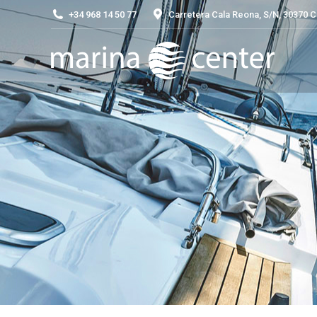
+34 968 14 50 77
Carretera Cala Reona, S/N, 30370 