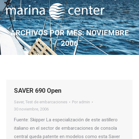
ARCHIVOS POR MES:
NOVIEMBRE
2006
Estás aquí:
SAVER 690 Open
Saver
,
Test de embarcaciones
Por
admin
30 noviembre, 2006
Fuente: Skipper La especialización de este astillero
italiano en el sector de embarcaciones de consola
central queda patente en modelos como esta Saver