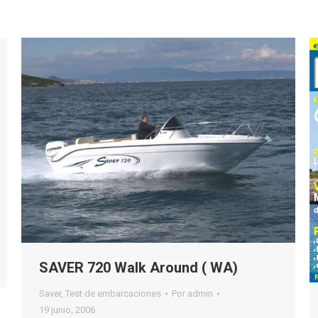
SAVER 720 Walk Around ( WA)
Saver
,
Test de embarcaciones
Por
admin
19 junio, 2006