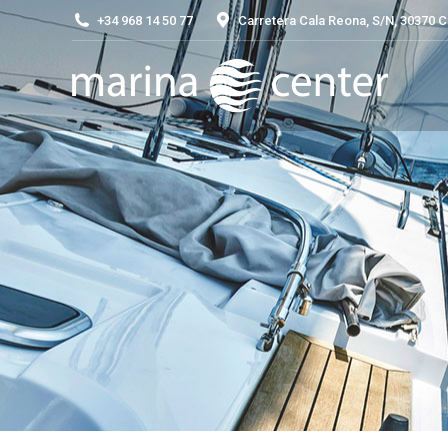
+34 968 14 50 77
Carretera Cala Reona, S/N, 30370 