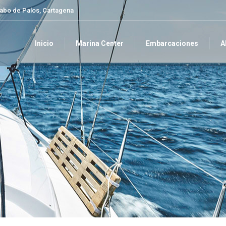
Cabo de Palos, Cartagena
Inicio
Marina Center
Embarcaciones
A
Inicio
Marina Center
Embarcaciones
A