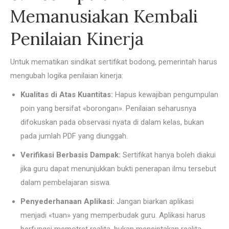
Memanusiakan Kembali
Penilaian Kinerja
Untuk mematikan sindikat sertifikat bodong, pemerintah harus
mengubah logika penilaian kinerja:
Kualitas di Atas Kuantitas:
Hapus kewajiban pengumpulan
poin yang bersifat «borongan». Penilaian seharusnya
difokuskan pada observasi nyata di dalam kelas, bukan
pada jumlah PDF yang diunggah.
Verifikasi Berbasis Dampak:
Sertifikat hanya boleh diakui
jika guru dapat menunjukkan bukti penerapan ilmu tersebut
dalam pembelajaran siswa.
Penyederhanaan Aplikasi:
Jangan biarkan aplikasi
menjadi «tuan» yang memperbudak guru. Aplikasi harus