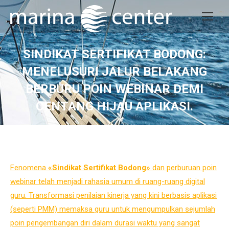
situs slot gacor
kampungbet
kampungbet
situs togel
situs togel
toto togel
toto togel
situs gacor
slot gacor
slot gacor
situs toto
situs toto
situs toto
link gacor
SINDIKAT SERTIFIKAT BODONG:
MENELUSURI JALUR BELAKANG
BERBURU POIN WEBINAR DEMI
CENTANG HIJAU APLIKASI.
Estás aquí:
Fenomena
«Sindikat Sertifikat Bodong»
dan perburuan poin
webinar telah menjadi rahasia umum di ruang-ruang digital
guru. Transformasi penilaian kinerja yang kini berbasis aplikasi
(seperti PMM) memaksa guru untuk mengumpulkan sejumlah
poin pengembangan diri dalam durasi waktu yang sangat