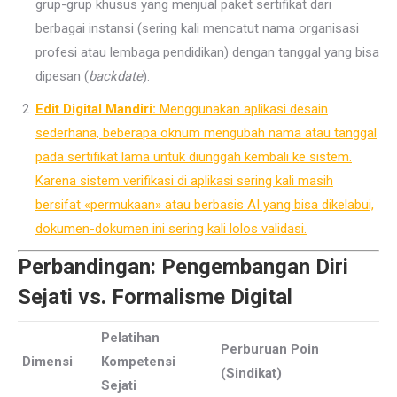
grup-grup khusus yang menjual paket sertifikat dari
berbagai instansi (sering kali mencatut nama organisasi
profesi atau lembaga pendidikan) dengan tanggal yang bisa
dipesan (
backdate
).
Edit Digital Mandiri:
Menggunakan aplikasi desain
sederhana, beberapa oknum mengubah nama atau tanggal
pada sertifikat lama untuk diunggah kembali ke sistem.
Karena sistem verifikasi di aplikasi sering kali masih
bersifat «permukaan» atau berbasis AI yang bisa dikelabui,
dokumen-dokumen ini sering kali lolos validasi.
Perbandingan: Pengembangan Diri
Sejati vs. Formalisme Digital
Pelatihan
Perburuan Poin
Dimensi
Kompetensi
(Sindikat)
Sejati