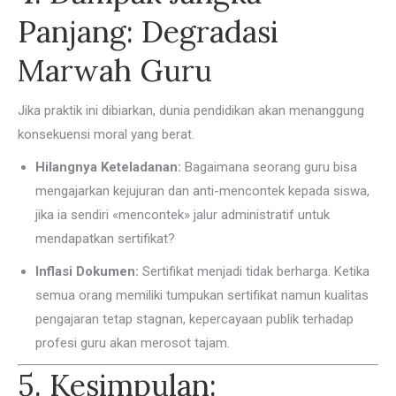
Panjang: Degradasi
Marwah Guru
Jika praktik ini dibiarkan, dunia pendidikan akan menanggung
konsekuensi moral yang berat.
Hilangnya Keteladanan:
Bagaimana seorang guru bisa
mengajarkan kejujuran dan anti-mencontek kepada siswa,
jika ia sendiri «mencontek» jalur administratif untuk
mendapatkan sertifikat?
Inflasi Dokumen:
Sertifikat menjadi tidak berharga. Ketika
semua orang memiliki tumpukan sertifikat namun kualitas
pengajaran tetap stagnan, kepercayaan publik terhadap
profesi guru akan merosot tajam.
5. Kesimpulan: