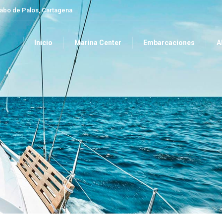
Cabo de Palos, Cartagena
Inicio
Marina Center
Embarcaciones
A
Inicio
Marina Center
Embarcaciones
A