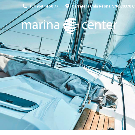
+34 968 14 50 77
Carretera Cala Reona, S/N, 30370 