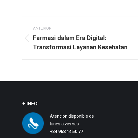
Navegación
ANTERIOR
entre
Farmasi dalam Era Digital:
Publicación
publicaciones
Transformasi Layanan Kesehatan
anterior:
+ INFO
Atención disponible de
lunes a viernes
+34 968 14 50 77