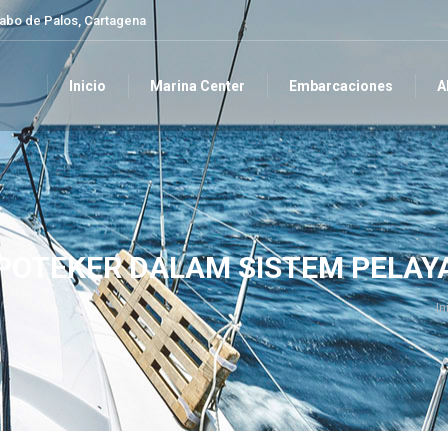
Cabo de Palos, Cartagena
Inicio
Marina Center
Embarcaciones
A
Inicio
Marina Center
Embarcaciones
A
POTEKER DALAM SISTEM PELA
E
In