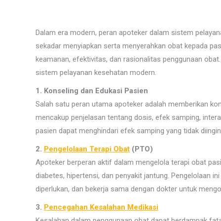
Dalam era modern, peran apoteker dalam sistem pelayan
sekadar menyiapkan serta menyerahkan obat kepada pasie
keamanan, efektivitas, dan rasionalitas penggunaan obat
sistem pelayanan kesehatan modern.
1. Konseling dan Edukasi Pasien
Salah satu peran utama apoteker adalah memberikan kon
mencakup penjelasan tentang dosis, efek samping, interak
pasien dapat menghindari efek samping yang tidak diin
2.
Pengelolaan Terapi Obat
(PTO)
Apoteker berperan aktif dalam mengelola terapi obat pasi
diabetes, hipertensi, dan penyakit jantung. Pengelolaan 
diperlukan, dan bekerja sama dengan dokter untuk mengop
3.
Pencegahan Kesalahan Medikasi
Kesalahan dalam penggunaan obat dapat berdampak fata