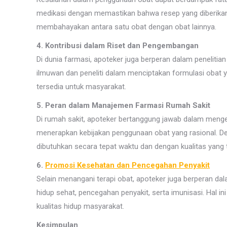
medikasi dengan memastikan bahwa resep yang diberikan s
membahayakan antara satu obat dengan obat lainnya.
4. Kontribusi dalam Riset dan Pengembangan
Di dunia farmasi, apoteker juga berperan dalam penelit
ilmuwan dan peneliti dalam menciptakan formulasi obat ya
tersedia untuk masyarakat.
5. Peran dalam Manajemen Farmasi Rumah Sakit
Di rumah sakit, apoteker bertanggung jawab dalam menge
menerapkan kebijakan penggunaan obat yang rasional. 
dibutuhkan secara tepat waktu dan dengan kualitas yang 
6.
Promosi Kesehatan dan Pencegahan Penyakit
Selain menangani terapi obat, apoteker juga berperan 
hidup sehat, pencegahan penyakit, serta imunisasi. Hal i
kualitas hidup masyarakat.
Kesimpulan