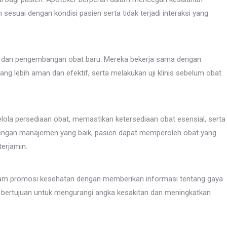
esuai dengan kondisi pasien serta tidak terjadi interaksi yang
ian dan pengembangan obat baru. Mereka bekerja sama dengan
ng lebih aman dan efektif, serta melakukan uji klinis sebelum obat
lola persediaan obat, memastikan ketersediaan obat esensial, serta
Dengan manajemen yang baik, pasien dapat memperoleh obat yang
terjamin.
dalam promosi kesehatan dengan memberikan informasi tentang gaya
ni bertujuan untuk mengurangi angka kesakitan dan meningkatkan