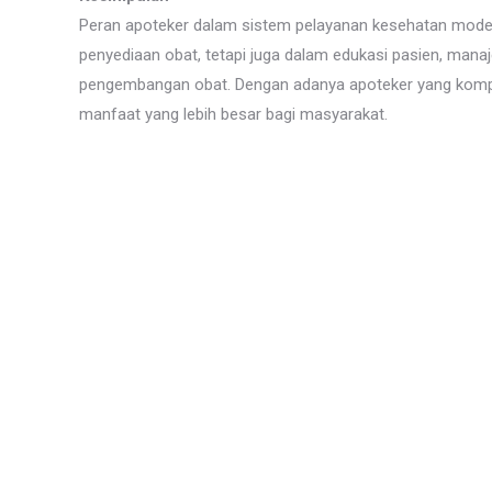
Peran apoteker dalam sistem pelayanan kesehatan moder
penyediaan obat, tetapi juga dalam edukasi pasien, mana
pengembangan obat. Dengan adanya apoteker yang kompe
manfaat yang lebih besar bagi masyarakat.