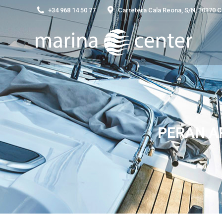
+34 968 14 50 77
Carretera Cala Reona, S/N, 30370 
PERAN A