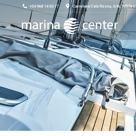
+34 968 14 50 77
Carretera Cala Reona, S/N, 30370 