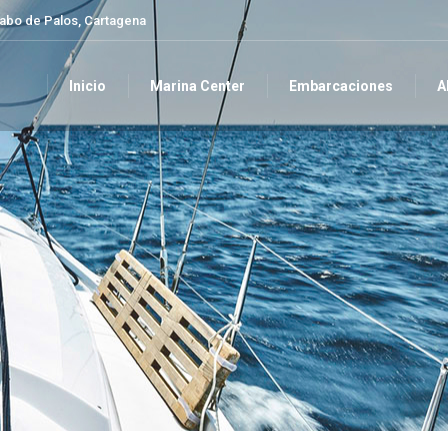
Cabo de Palos, Cartagena
Inicio
Marina Center
Embarcaciones
A
Inicio
Marina Center
Embarcaciones
A